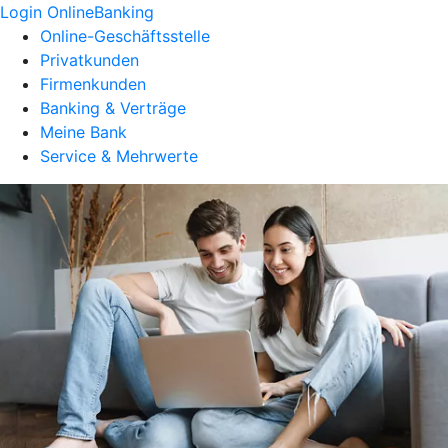
Login OnlineBanking
Online-Geschäftsstelle
Privatkunden
Firmenkunden
Banking & Verträge
Meine Bank
Service & Mehrwerte